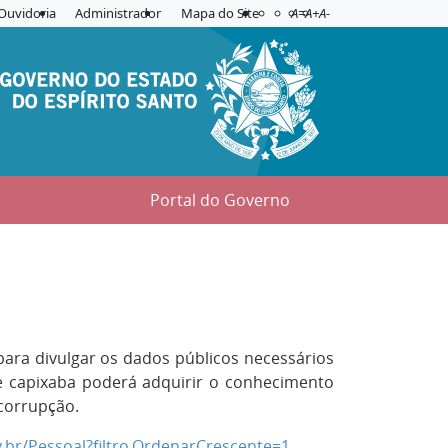
Acessibilidade
Aplicar contraste
Ouvidoria
Administrador
Mapa do Site
A=
A+
A-
Portal do Governo
ara divulgar os dados públicos necessários
de capixaba poderá adquirir o conhecimento
corrupção.
v.br/Pessoal?filtro.OrdenarCrescente=1