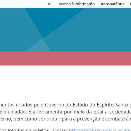
Acesso à Informação
Transparência
mentos criados pelo Governo do Estado do Espírito Santo p
 pelo cidadão. É a ferramenta por meio da qual a socieda
overno, bem como contribuir para a prevenção e combate à 
cos lotados na SEMOBI, acesse:
https://transparencia.es.go