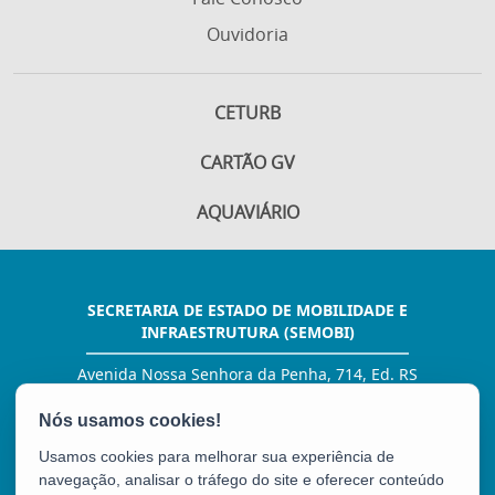
Ouvidoria
CETURB
CARTÃO GV
AQUAVIÁRIO
SECRETARIA DE ESTADO DE MOBILIDADE E
INFRAESTRUTURA (SEMOBI)
Avenida Nossa Senhora da Penha, 714, Ed. RS
Trade Tower, 6º andar - Praia do Canto
CEP: 29055-130 - Vitória / ES
Tel.: (27) 3636-9609
Usamos cookies para melhorar sua experiência de
E-mail:
comunicacao@semobi.es.gov.br
navegação, analisar o tráfego do site e oferecer conteúdo