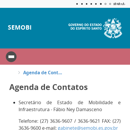
Acessibilida
Aplicar c
A=
A+
A-
SEMOBI
Agenda de Contatos
Agenda de Contatos
Secretário de Estado de Mobilidade e
Infraestrutura - Fábio Ney Damasceno
Telefone: (27) 3636-9607 / 3636-9621 FAX: (27)
3636-9600 e-mail:
gabinete@semobi.es.gov.br