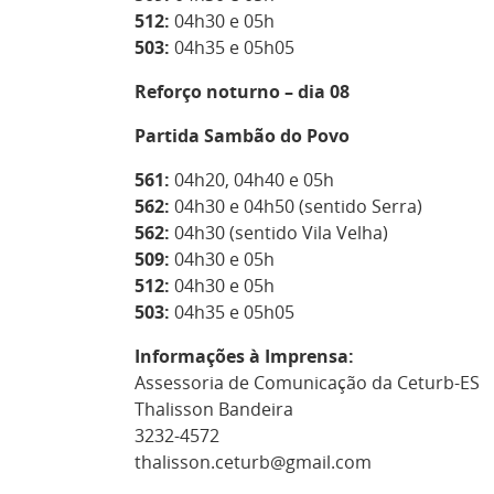
512:
04h30 e 05h
503:
04h35 e 05h05
Reforço noturno – dia 08
Partida Sambão do Povo
561:
04h20, 04h40 e 05h
562:
04h30 e 04h50 (sentido Serra)
562:
04h30 (sentido Vila Velha)
509:
04h30 e 05h
512:
04h30 e 05h
503:
04h35 e 05h05
Informações à Imprensa:
Assessoria de Comunicação da Ceturb-ES
Thalisson Bandeira
3232-4572
thalisson.ceturb@gmail.com