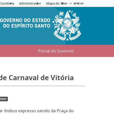
Acessibilidade
Aplicar contraste
Ouvidoria
Administrador
Mapa do Site
A=
A+
A-
Portal do Governo
de Carnaval de Vitória
imir
tar ônibus expresso saindo da Praça do