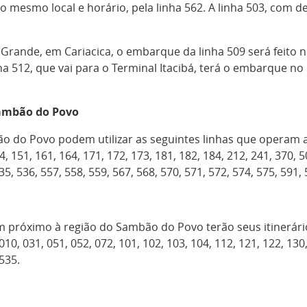
no mesmo local e horário, pela linha 562. A linha 503, com de
Grande, em Cariacica, o embarque da linha 509 será feito n
nha 512, que vai para o Terminal Itacibá, terá o embarque 
Sambão do Povo
o do Povo podem utilizar as seguintes linhas que operam 
, 151, 161, 164, 171, 172, 173, 181, 182, 184, 212, 241, 370, 5
35, 536, 557, 558, 559, 567, 568, 570, 571, 572, 574, 575, 591,
am próximo à região do Sambão do Povo terão seus itinerári
0, 031, 051, 052, 072, 101, 102, 103, 104, 112, 121, 122, 130,
 535.