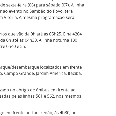
 sexta-feira (06) para sábado (07). A linha
nder ao evento no Sambão do Povo, terá
 em Vitória. A mesma programação será
rios que vão da 0h até as 05h25. E na 4204
 da 0h até as 04h30. A linha noturna 130
tre 0h40 e 5h.
barque/desembarque localizados em frente
o, Campo Grande, Jardim América, Itacibá,
lizado no abrigo de ônibus em frente ao
izadas pelas linhas 561 e 562, nos mesmos
igo em frente ao Tancredão, às 4h30, no