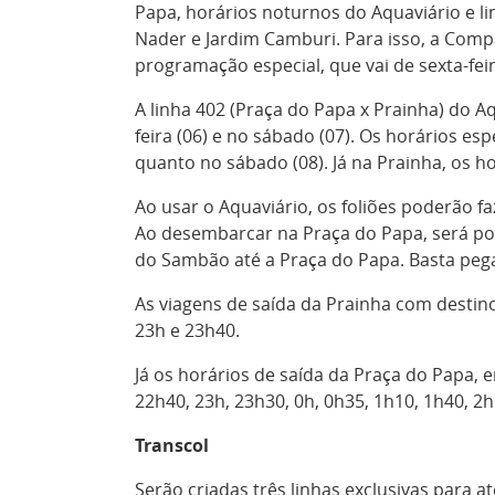
Papa, horários noturnos do Aquaviário e l
Nader e Jardim Camburi. Para isso, a Comp
programação especial, que vai de sexta-fei
A linha 402 (Praça do Papa x Prainha) do A
feira (06) e no sábado (07). Os horários es
quanto no sábado (08). Já na Prainha, os h
Ao usar o Aquaviário, os foliões poderão fa
Ao desembarcar na Praça do Papa, será p
do Sambão até a Praça do Papa. Basta pega
As viagens de saída da Prainha com destino
23h e 23h40.
Já os horários de saída da Praça do Papa, e
22h40, 23h, 23h30, 0h, 0h35, 1h10, 1h40, 2h
Transcol
Serão criadas três linhas exclusivas para 