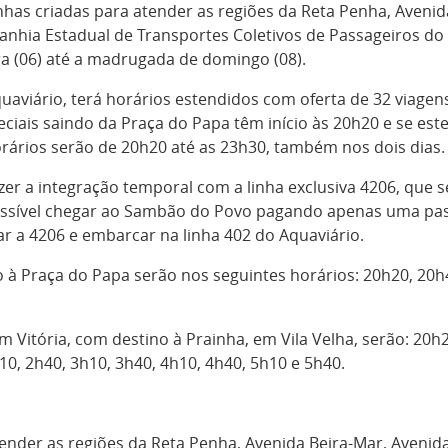
inhas criadas para atender as regiões da Reta Penha, Aveni
anhia Estadual de Transportes Coletivos de Passageiros do
ra (06) até a madrugada de domingo (08).
quaviário, terá horários estendidos com oferta de 32 viage
peciais saindo da Praça do Papa têm início às 20h20 e se est
orários serão de 20h20 até as 23h30, também nos dois dias.
zer a integração temporal com a linha exclusiva 4206, que se
ossível chegar ao Sambão do Povo pagando apenas uma pa
r a 4206 e embarcar na linha 402 do Aquaviário.
 à Praça do Papa serão nos seguintes horários: 20h20, 20h4
m Vitória, com destino à Prainha, em Vila Velha, serão: 20h
10, 2h40, 3h10, 3h40, 4h10, 4h40, 5h10 e 5h40.
atender as regiões da Reta Penha, Avenida Beira-Mar, Aveni