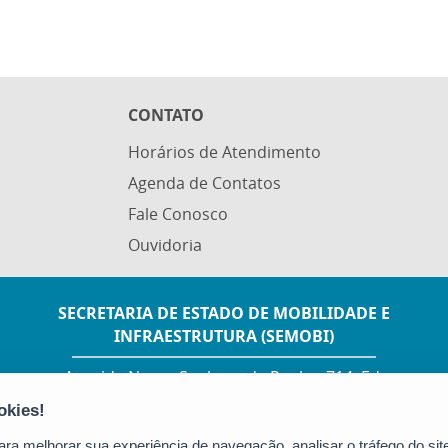
CONTATO
Horários de Atendimento
Agenda de Contatos
Fale Conosco
Ouvidoria
SECRETARIA DE ESTADO DE MOBILIDADE E
INFRAESTRUTURA (SEMOBI)
Avenida Nossa Senhora da Penha, 714, Ed.
RS Trade Tower, 6º andar - Praia do Canto
CEP: 29055-130 - Vitória / ES
Tel.: (27) 3636-9609
a melhorar sua experiência de navegação, analisar o tráfego do site