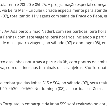
cular entre 20h20 e 05h25. A programação especial começa de
a, via Beira Mar - Circular), criada especialmente para ate
 (07), totalizando 11 viagens com saída da Praça do Papa,
.
 / Av. Adalberto Simão Nader), com seis partidas, terá horá
 Penha), com sete viagens, terá horários iniciando a partir
o de mais quatro viagens, no sábado (07) e domingo (08), en
rço das linhas noturnas a partir da 0h, com pontos de em
va, com destinos aos terminais de Laranjeiras, São Torquat
, o embarque das linhas 515 e 504, no sábado (07), será rea
4h40, 4h30 e 04h50. No domingo (08), as partidas serão real
ão Torquato, o embarque da linha 559 será realizado no abr